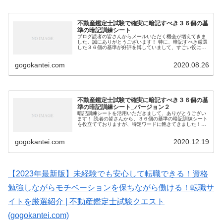
不動産鑑定士試験で確実に暗記すべき３６個の基
準の暗記訓練シート
ブログ読者の皆さんからメールいただく機会が増えてきま
した。誠にありがとうございます！ 特に、暗記すべき厳選
した３６個の基準が好評を博していまして、すごい役に立
ったと言われると、嬉しいものがあります。 自信をもって
言えるのは、不動産鑑定士試験...
gogokantei.com
2020.08.26
不動産鑑定士試験で確実に暗記すべき３６個の基
準の暗記訓練シート_バージョン２
暗記訓練シートを活用いただきまして、ありがとうござい
ます！ 読者の皆さんから、３６個の基準の暗記訓練シート
を役立てておりますが、特定ワードに飽きてきました！と
メールをいただくことが増えてきました。 確かに、そのと
おりですね。笑 何回かやると...
gogokantei.com
2020.12.19
【2023年最新版】未経験でも安心して転職できる！資格
勉強しながらモチベーションを保ちながら働ける！転職サ
イトを厳選紹介 | 不動産鑑定士試験クエスト
(gogokantei.com)