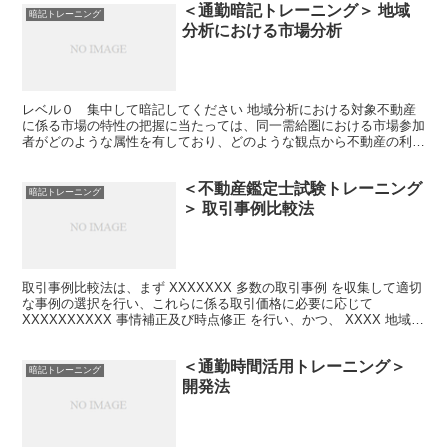
＜通勤暗記トレーニング＞ 地域
暗記トレーニング
分析における市場分析
レベル０ 集中して暗記してください 地域分析における対象不動産
に係る市場の特性の把握に当たっては、同一需給圏における市場参加
者がどのような属性を有しており、どのような観点から不動産の利用
形態を選択し、価格形成要因についての判断を行っているか...
＜不動産鑑定士試験トレーニング
暗記トレーニング
＞ 取引事例比較法
取引事例比較法は、まず XXXXXXX 多数の取引事例 を収集して適切
な事例の選択を行い、これらに係る取引価格に必要に応じて
XXXXXXXXXX 事情補正及び時点修正 を行い、かつ、 XXXX 地域要
因 の比較及び XXXXX 個別的要因...
＜通勤時間活用トレーニング＞
暗記トレーニング
開発法