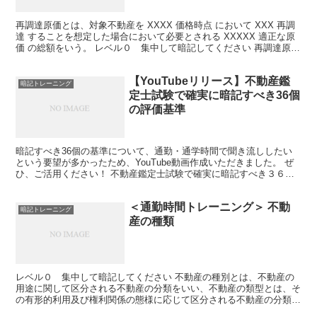
再調達原価とは、対象不動産を XXXX 価格時点 において XXX 再調
達 することを想定した場合において必要とされる XXXXX 適正な原
価 の総額をいう。 レベル０ 集中して暗記してください 再調達原価
とは、対象不動産を価格時点において...
【YouTubeリリース】不動産鑑
暗記トレーニング
定士試験で確実に暗記すべき36個
の評価基準
暗記すべき36個の基準について、通勤・通学時間で聞き流ししたい
という要望が多かったため、YouTube動画作成いただきました。 ぜ
ひ、ご活用ください！ 不動産鑑定士試験で確実に暗記すべき３６個
の基準 | 不動産資格試験クエスト (gogok...
＜通勤時間トレーニング＞ 不動
暗記トレーニング
産の種類
レベル０ 集中して暗記してください 不動産の種別とは、不動産の
用途に関して区分される不動産の分類をいい、不動産の類型とは、そ
の有形的利用及び権利関係の態様に応じて区分される不動産の分類を
いう。 レベル１ ●●●を埋めてください 不動産の●●...