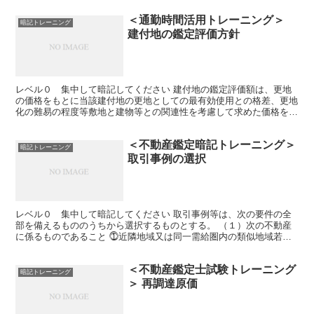
＜通勤時間活用トレーニング＞
暗記トレーニング
建付地の鑑定評価方針
レベル０ 集中して暗記してください 建付地の鑑定評価額は、更地
の価格をもとに当該建付地の更地としての最有効使用との格差、更地
化の難易の程度等敷地と建物等との関連性を考慮して求めた価格を標
準とし、配分法に基づく比準価格及び土地残余法による収益...
＜不動産鑑定暗記トレーニング＞
暗記トレーニング
取引事例の選択
レベル０ 集中して暗記してください 取引事例等は、次の要件の全
部を備えるもののうちから選択するものとする。 （１）次の不動産
に係るものであること ⓵近隣地域又は同一需給圏内の類似地域若し
くは必要やむを得ない場合には 近隣地域の周辺の地域（以...
＜不動産鑑定士試験トレーニング
暗記トレーニング
＞ 再調達原価