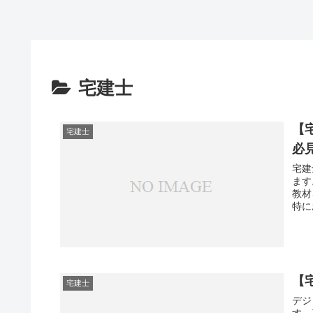
宅建士
【
宅建士
必
宅建
ます
教材
特に
【
宅建士
デジ
す。