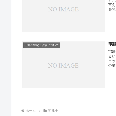
言え
を問
宅
不動産鑑定士試験について
宅建
るい
ェッ
企業
ホーム
宅建士